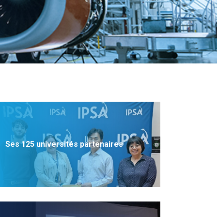
ués et
ons
MBA Ingénieur d’affaires en
aéronautique et spatial
utiques
Admissions
gence artificielle
jets industriels
 logistique
Ses 125 universités partenaires