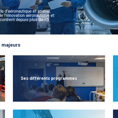
Systèmes embarq
télécommunicati
le d’aéronautique et spatial,
Systèmes aérona
e l’innovation aéronautique et
autonomes
ncontrent depuis plus de 65
Cyber, data, intelli
Management de pro
Management de la
intégrée
ts majeurs
Ses différents programmes