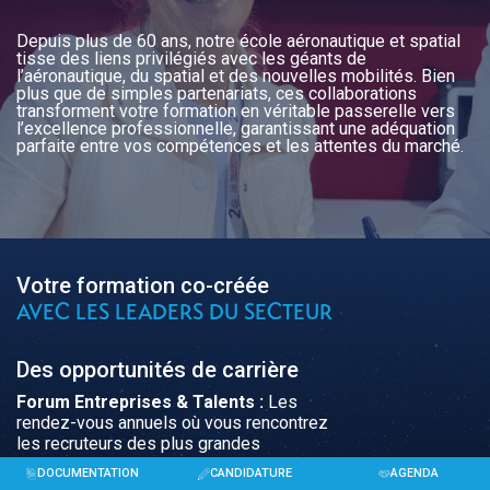
Depuis plus de 60 ans, notre école aéronautique et spatial
tisse des liens privilégiés avec les géants de
l’aéronautique, du spatial et des nouvelles mobilités. Bien
plus que de simples partenariats, ces collaborations
transforment votre formation en véritable passerelle vers
l’excellence professionnelle, garantissant une adéquation
parfaite entre vos compétences et les attentes du marché.
Votre formation co-créée
AVEC LES LEADERS DU SECTEUR
Des opportunités de carrière
Forum Entreprises & Talents :
Les
rendez-vous annuels où vous rencontrez
les recruteurs des plus grandes
entreprises. Stages, alternances et
DOCUMENTATION
CANDIDATURE
AGENDA
premiers emplois se dessinent lors de ces