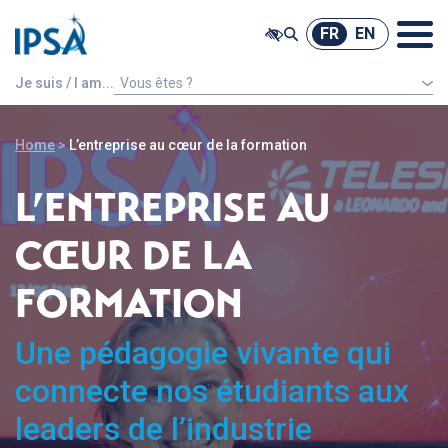
@ -0,0 +1,7 @@
FR
EN
FR
EN
Je suis / I am...
Vous êtes ?
Un étudiant étranger
Home
>
L’entreprise au cœur de la formation
L’ENTREPRISE AU
CŒUR DE LA
FORMATION
Une pédagogie vivante qui
connecte nos étudiants aux
leaders de l’industrie