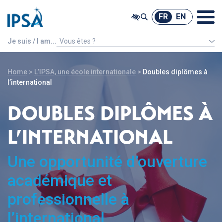
@ -0,0 +1,7 @@
FR
EN
FR
EN
Je suis / I am...
Vous êtes ?
Un étudiant étranger
Home
>
L’IPSA, une école internationale
>
Doubles diplômes à
l’international
DOUBLES DIPLÔMES À
L’INTERNATIONAL
Une opportunité d’ouverture
académique et
professionnelle à
l’international