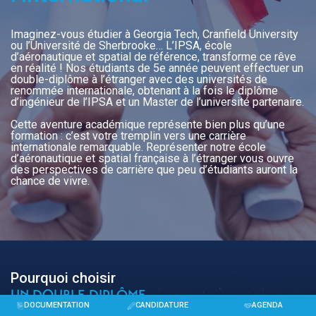
Imaginez-vous étudier à Georgia Tech, Cranfield University
ou l’Université de Sherbrooke… L’IPSA, école
d’aéronautique et spatial de référence, transforme ce rêve
en réalité ! Nos étudiants de 5e année peuvent effectuer un
double-diplôme à l’étranger avec des universités de
renommée internationale, obtenant à la fois le diplôme
d’ingénieur de l’IPSA et un Master de l’université partenaire.
Cette aventure académique représente bien plus qu’une
formation : c’est votre tremplin vers une carrière
internationale remarquable. Représenter notre école
d’aéronautique et spatial française à l’étranger vous ouvre
des perspectives de carrière que peu d’étudiants auront la
chance de vivre.
Pourquoi choisir
UN DOUBLE DIPLÔME
DOCUMENTATION
CANDIDATURE
AGENDA