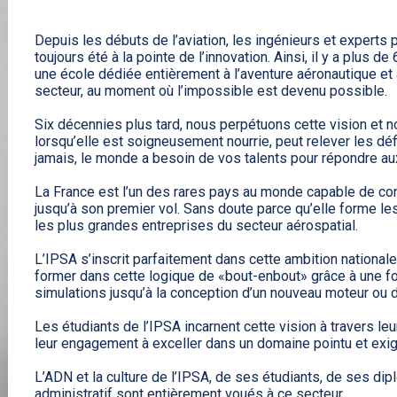
Systèmes embarq
télécommunicati
Systèmes aérona
Depuis les débuts de l’aviation, les ingénieurs et experts 
autonomes
toujours été à la pointe de l’innovation. Ainsi, il y a plus d
une école dédiée entièrement à l’aventure aéronautique et à
Cyber, data, intelli
secteur, au moment où l’impossible est devenu possible.
Management de pro
Management de la
Six décennies plus tard, nous perpétuons cette vision et
intégrée
lorsqu’elle est soigneusement nourrie, peut relever les défi
jamais, le monde a besoin de vos talents pour répondre aux 
La France est l’un des rares pays au monde capable de conce
jusqu’à son premier vol. Sans doute parce qu’elle forme les
les plus grandes entreprises du secteur aérospatial.
L’IPSA s’inscrit parfaitement dans cette ambition nationale
former dans cette logique de «bout-enbout» grâce à une fo
simulations jusqu’à la conception d’un nouveau moteur o
Les étudiants de l’IPSA incarnent cette vision à travers le
leur engagement à exceller dans un domaine pointu et exigea
L’ADN et la culture de l’IPSA, de ses étudiants, de ses d
administratif sont entièrement voués à ce secteur.