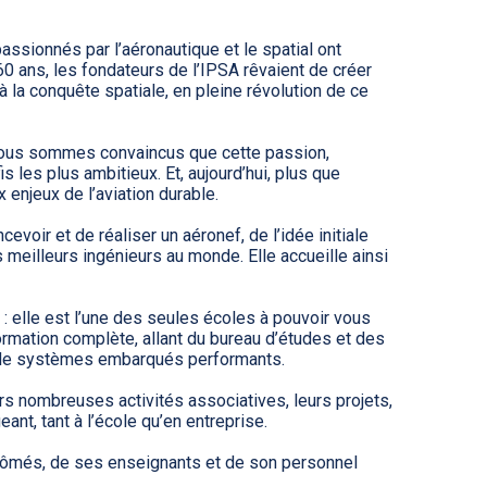
ués et
ons
MBA Ingénieur d’affaires en
aéronautique et spatial
utiques
passionnés par l’aéronautique et le spatial ont
e 60 ans, les fondateurs de l’IPSA rêvaient de créer
Admissions
 la conquête spatiale, en pleine révolution de ce
gence artificielle
jets industriels
 logistique
 nous sommes convaincus que cette passion,
s les plus ambitieux. Et, aujourd’hui, plus que
enjeux de l’aviation durable.
voir et de réaliser un aéronef, de l’idée initiale
 meilleurs ingénieurs au monde. Elle accueille ainsi
 : elle est l’une des seules écoles à pouvoir vous
rmation complète, allant du bureau d’études et des
u de systèmes embarqués performants.
urs nombreuses activités associatives, leurs projets,
nt, tant à l’école qu’en entreprise.
iplômés, de ses enseignants et de son personnel