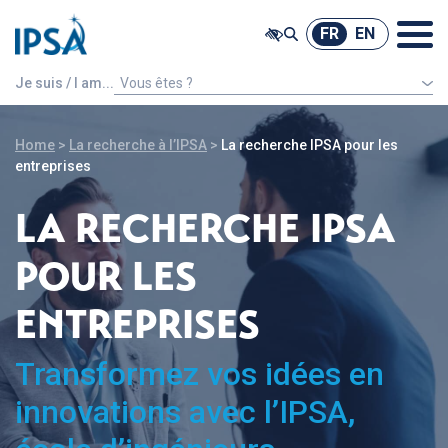
@ -0,0 +1,7 @@
FR
EN
FR
EN
Je suis / I am...
Vous êtes ?
Un étudiant étranger
Home
>
La recherche à l’IPSA
>
La recherche IPSA pour les
entreprises
LA RECHERCHE IPSA
POUR LES
ENTREPRISES
Transformez vos idées en
innovations avec l’IPSA,