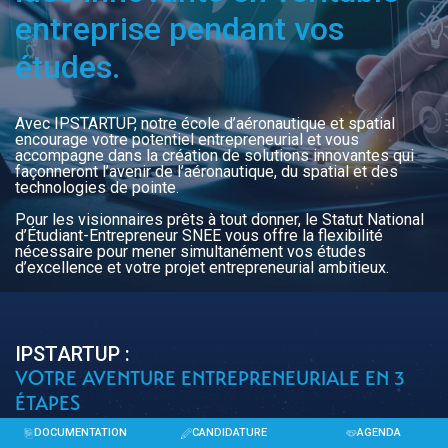
entreprise pendant vos
études.
Avec IPSTARTUP, notre école d’aéronautique et spatial
encourage votre potentiel entrepreneurial et vous
accompagne dans la création de solutions innovantes qui
façonneront l’avenir de l’aéronautique, du spatial et des
technologies de pointe.
Pour les visionnaires prêts à tout donner, le Statut National
d’Étudiant-Entrepreneur SNEE vous offre la flexibilité
nécessaire pour mener simultanément vos études
d’excellence et votre projet entrepreneurial ambitieux.
IPSTARTUP :
VOTRE AVENTURE ENTREPRENEURIALE EN 3
ÉTAPES
DOCUMENTATION
CANDIDATURE
AGENDA