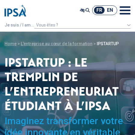
@ -0,0 +1,7 @@
FR
EN
FR
EN
Je suis / I am...
Vous êtes ?
Un étudiant étranger
Home
>
L’entreprise au cœur de la formation
>
IPSTARTUP
IPSTARTUP : LE
TREMPLIN DE
L’ENTREPRENEURIAT
ÉTUDIANT À L’IPSA
Imaginez transformer votre
idée innovante en véritable