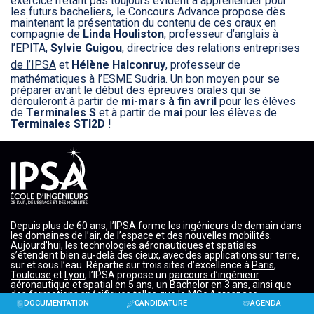
exercice n’étant pas toujours évident à appréhender pour
les futurs bacheliers, le Concours Advance propose dès
maintenant la présentation du contenu de ces oraux en
compagnie de
Linda
Houliston
, professeur d’anglais à
l’EPITA,
Sylvie Guigou
, directrice des
relations entreprises
de l’IPSA
et
Hélène
Halconruy
, professeur de
mathématiques à l’ESME Sudria. Un bon moyen pour se
préparer avant le début des épreuves orales qui se
dérouleront à partir de
mi-mars à fin avril
pour les élèves
de
Terminales
S
et à partir de
mai
pour les élèves de
Terminales
STI2D
!
Depuis plus de 60 ans, l’IPSA forme les ingénieurs de demain dans
les domaines de l’air, de l’espace et des nouvelles mobilités.
Aujourd’hui, les technologies aéronautiques et spatiales
s’étendent bien au-delà des cieux, avec des applications sur terre,
sur et sous l’eau. Répartie sur trois sites d’excellence à
Paris
,
Toulouse
et
Lyon
, l’IPSA propose un
parcours d’ingénieur
aéronautique et spatial en 5 ans
, un
Bachelor en 3 ans
, ainsi que
des formations spécifiques telles que le
MSc Aerospace
Propulsion
DOCUMENTATION
, le
MSc Aéro IA & Cybersécurité
CANDIDATURE
, et le
MBA Ingénieur
AGENDA