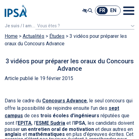
@ -0,0 +1,7 @@
FR
EN
FR
EN
Je suis / I am...
Vous êtes ?
Home
>
Actualités
Un étudiant étranger
>
Études
>
3 vidéos pour préparer les
oraux du Concours Advance
3 vidéos pour préparer les oraux du Concours
Advance
Article publié le 19 février 2015
Dans le cadre du
Concours Advance
, le seul concours qui
offre la possibilité de rejoindre ensuite l’un des
sept
campus
de ces
trois écoles d’ingénieurs
réputées que
sont l’
EPITA
, l’
ESME Sudria
et l’
IPSA
, les candidats doivent
passer
un entretien oral de motivation
et deux autres en
anglais
et
mathématiques
en plus d’épreuves écrites. Cet