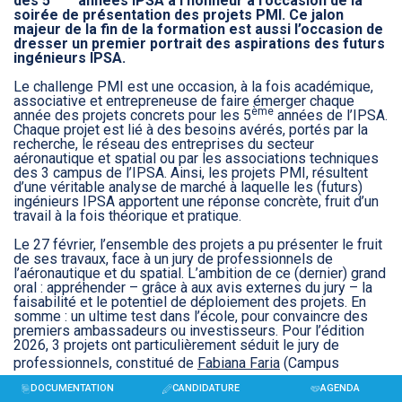
des 5
années IPSA à l’honneur à l’occasion de la
soirée de présentation des projets PMI. Ce jalon
majeur de la fin de la formation est aussi l’occasion de
dresser un premier portrait des aspirations des futurs
ingénieurs IPSA.
Le challenge PMI est une occasion, à la fois académique,
associative et entrepreneuse de faire émerger chaque
ème
année des projets concrets pour les 5
années de l’IPSA.
Chaque projet est lié à des besoins avérés, portés par la
recherche, le réseau des entreprises du secteur
aéronautique et spatial ou par les associations techniques
des 3 campus de l’IPSA. Ainsi, les projets PMI, résultent
d’une véritable analyse de marché à laquelle les (futurs)
ingénieurs IPSA apportent une réponse concrète, fruit d’un
travail à la fois théorique et pratique.
Le 27 février, l’ensemble des projets a pu présenter le fruit
de ses travaux, face à un jury de professionnels de
l’aéronautique et du spatial. L’ambition de ce (dernier) grand
oral : appréhender – grâce à aux avis externes du jury – la
faisabilité et le potentiel de déploiement des projets. En
somme : un ultime test dans l’école, pour convaincre des
premiers ambassadeurs ou investisseurs. Pour l’édition
2026, 3 projets ont particulièrement séduit le jury de
professionnels, constitué de
Fabiana Faria
(Campus
manager
SII
),
Thomas Lancelot
(Responsable des
DOCUMENTATION
CANDIDATURE
AGENDA