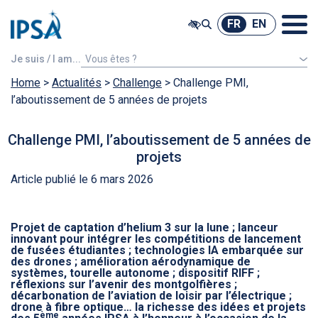
@ -0,0 +1,7 @@
FR
EN
FR
EN
Je suis / I am...
Vous êtes ?
Home
>
Actualités
Un étudiant étranger
>
Challenge
>
Challenge PMI,
l’aboutissement de 5 années de projets
Challenge PMI, l’aboutissement de 5 années de
projets
Article publié le 6 mars 2026
Projet de captation d’helium 3 sur la lune ; lanceur
innovant pour intégrer les compétitions de lancement
de fusées étudiantes ; technologies IA embarquée sur
des drones ; amélioration aérodynamique de
systèmes, tourelle autonome ; dispositif RIFF ;
réflexions sur l’avenir des montgolfières ;
décarbonation de l’aviation de loisir par l’électrique ;
drone à fibre optique… la richesse des idées et projets
ème