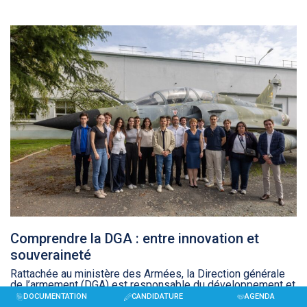
Comprendre la DGA : entre innovation et
souveraineté
Rattachée au ministère des Armées, la Direction générale
de l’armement (DGA) est responsable du développement et
de l’évaluation des équipements destinés aux forces
DOCUMENTATION
CANDIDATURE
AGENDA
armées françaises.