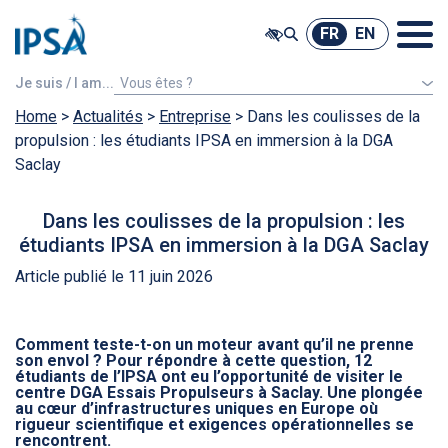
@ -0,0 +1,7 @@
FR
EN
FR
EN
Je suis / I am...
Vous êtes ?
Home
>
Actualités
Un étudiant étranger
>
Entreprise
>
Dans les coulisses de la
propulsion : les étudiants IPSA en immersion à la DGA
Saclay
Dans les coulisses de la propulsion : les
étudiants IPSA en immersion à la DGA Saclay
Article publié le 11 juin 2026
Comment teste-t-on un moteur avant qu’il ne prenne
son envol ? Pour répondre à cette question, 12
étudiants de l’IPSA ont eu l’opportunité de visiter le
centre DGA Essais Propulseurs à Saclay. Une plongée
au cœur d’infrastructures uniques en Europe où
rigueur scientifique et exigences opérationnelles se
rencontrent.