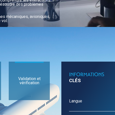
r comprendre les interactions
Systèmes embarq
 résoudre des problèmes
télécommunicati
Systèmes aérona
autonomes
es mécaniques, avioniques,
 vol.
Cyber, data, intelli
Management de pro
Management de la
intégrée
INFORMATIONS
Validation et
CLÉS
vérification
Langue