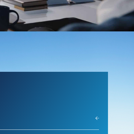
ués et
ons
MBA Ingénieur d’affaires en
aéronautique et spatial
utiques
Admissions
gence artificielle
jets industriels
 logistique