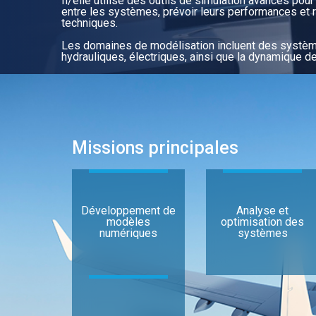
Il/elle utilise des outils de simulation avancés pou
entre les systèmes, prévoir leurs performances et
techniques.
Les domaines de modélisation incluent des systèm
hydrauliques, électriques, ainsi que la dynamique de
Missions principales
Développement de
Analyse et
modèles
optimisation des
numériques
systèmes