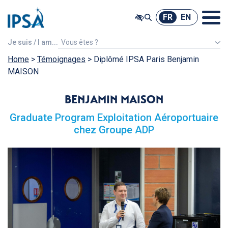
@ -0,0 +1,7 @@
FR
EN
FR
EN
Je suis / I am...
Vous êtes ?
Home
>
Témoignages
Un étudiant étranger
>
Diplômé IPSA Paris Benjamin
MAISON
BENJAMIN MAISON
Graduate Program Exploitation Aéroportuaire
chez Groupe ADP