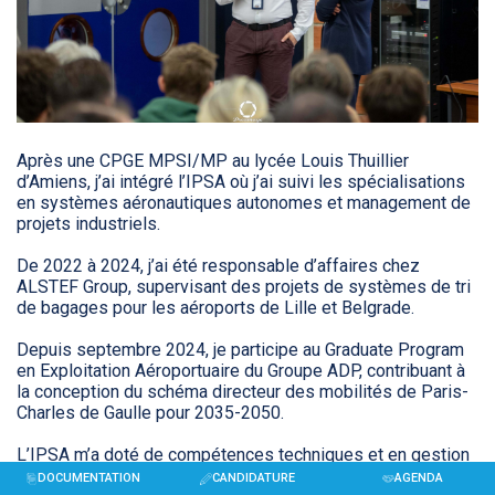
Après une CPGE MPSI/MP au lycée Louis Thuillier
d’Amiens, j’ai intégré l’IPSA où j’ai suivi les spécialisations
en systèmes aéronautiques autonomes et management de
projets industriels.
De 2022 à 2024, j’ai été responsable d’affaires chez
ALSTEF Group, supervisant des projets de systèmes de tri
de bagages pour les aéroports de Lille et Belgrade.
Depuis septembre 2024, je participe au Graduate Program
en Exploitation Aéroportuaire du Groupe ADP, contribuant à
la conception du schéma directeur des mobilités de Paris-
Charles de Gaulle pour 2035-2050.
L’IPSA m’a doté de compétences techniques et en gestion
de projet, essentielles pour naviguer dans un secteur
DOCUMENTATION
CANDIDATURE
AGENDA