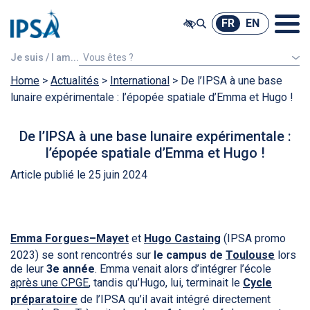
@ -0,0 +1,7 @@
FR
EN
FR
EN
Je suis / I am...
Vous êtes ?
Home
>
Actualités
Un étudiant étranger
>
International
>
De l’IPSA à une base
lunaire expérimentale : l’épopée spatiale d’Emma et Hugo !
De l’IPSA à une base lunaire expérimentale :
l’épopée spatiale d’Emma et Hugo !
Article publié le 25 juin 2024
Emma Forgues–Mayet
et
Hugo Castaing
(IPSA promo
2023) se sont rencontrés sur
le campus de
Toulouse
lors
de leur
3e année
. Emma venait alors d’intégrer l’école
après une CPGE
, tandis qu’Hugo, lui, terminait le
Cycle
préparatoire
de l’IPSA qu’il avait intégré directement