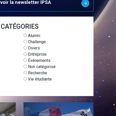
ués et
voir la newsletter IPSA
ons
MBA Ingénieur d’affaires en
aéronautique et spatial
utiques
Admissions
gence artificielle
CATÉGORIES
jets industriels
 logistique
Alumni
Challenge
Divers
Entreprise
Événements
Non catégorisé
Recherche
Vie étudiante