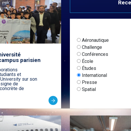
Systèmes embarq
Rece
télécommunicati
Systèmes aérona
autonomes
Cyber, data, intelli
Management de pro
Management de la
Aéronautique
intégrée
Challenge
niversité
Conférences
campus parisien
École
Études
borations
tudiants et
International
University sur son
Presse
 signe de
 concrète de
Spatial