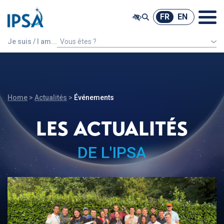
@ -0,0 +1,7 @@
FR
EN
FR
EN
Je suis / I am...
Vous êtes ?
Un étudiant étranger
Home
>
Actualités
>
Événements
LES ACTUALITÉS
DE L'IPSA