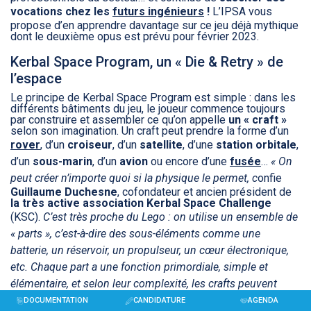
vocations chez les
futurs ingénieurs
!
L’IPSA vous
propose d’en apprendre davantage sur ce jeu déjà mythique
dont le deuxième opus est prévu pour février 2023.
Kerbal Space Program, un « Die & Retry » de
l’espace
Le principe de Kerbal Space Program est simple : dans les
différents bâtiments du jeu, le joueur commence toujours
par construire et assembler ce qu’on appelle
un « craft »
selon son imagination. Un craft peut prendre la forme d’un
rover
, d’un
croiseur
, d’un
satellite
, d’une
station orbitale
,
d’un
sous-marin
, d’un
avion
ou encore d’une
fusée
…
« On
peut créer n’importe quoi si la physique le permet, c
onfie
Guillaume Duchesne
, cofondateur et ancien président de
la très active association Kerbal Space Challenge
(KSC).
C’est très proche du Lego : on utilise un ensemble de
« parts », c’est-à-dire des sous-éléments comme une
batterie, un réservoir, un propulseur, un cœur électronique,
etc. Chaque part a une fonction primordiale, simple et
élémentaire, et selon leur complexité, les crafts peuvent
utiliser entre 50 et 500 parts ! »
Ingénieur en mécanique et
DOCUMENTATION
CANDIDATURE
AGENDA