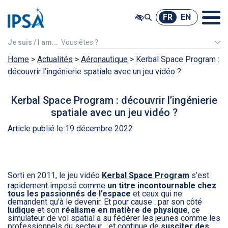
@ -0,0 +1,7 @@
FR
EN
FR
EN
Je suis / I am...
Vous êtes ?
Home
>
Actualités
Un étudiant étranger
>
Aéronautique
>
Kerbal Space Program :
découvrir l’ingénierie spatiale avec un jeu vidéo ?
Kerbal Space Program : découvrir l’ingénierie
spatiale avec un jeu vidéo ?
Article publié le 19 décembre 2022
Sorti en 2011, le jeu vidéo
Kerbal Space Program
s’est
rapidement imposé comme
un titre incontournable chez
tous les passionnés de l’espace
et ceux qui ne
demandent qu’à le devenir. Et pour cause : par son côté
ludique
et son
réalisme en matière de physique
, ce
simulateur de vol spatial a su fédérer les jeunes comme les
professionnels du secteur… et continue de
susciter des