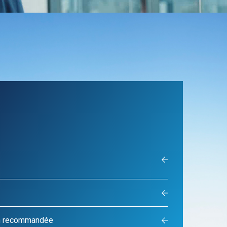
ués et
ons
MBA Ingénieur d’affaires en
aéronautique et spatial
utiques
Admissions
gence artificielle
jets industriels
 logistique
on recommandée