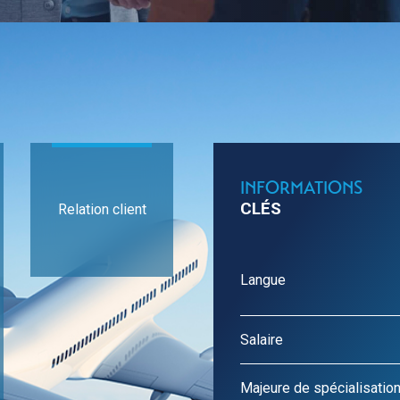
Systèmes embarq
télécommunicati
Systèmes aérona
autonomes
Cyber, data, intelli
Management de pro
Management de la
intégrée
INFORMATIONS
CLÉS
Relation client
Langue
Salaire
Majeure de spécialisati